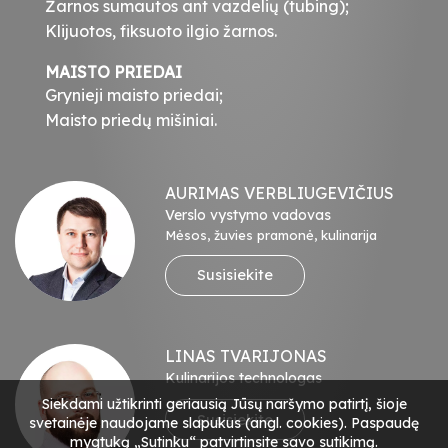
Žarnos sumautos ant vazdelių (tubing);
Klijuotos, fiksuoto ilgio žarnos.
MAISTO PRIEDAI
Grynieji maisto priedai;
Maisto priedų mišiniai.
AURIMAS VERBLIUGEVIČIUS
Verslo vystymo vadovas
Mėsos, žuvies pramonė, kulinarija
Susisiekite
LINAS TVARIJONAS
Kulinarijos technologas
Siekdami užtikrinti geriausią Jūsų naršymo patirtį, šioje
Susisiekite
svetainėje naudojame slapukus (angl. cookies). Paspaudę
mygtuką „Sutinku“ patvirtinsite savo sutikimą.