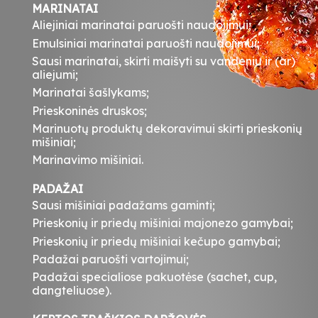
MARINATAI
Aliejiniai marinatai paruošti naudojimui;
Emulsiniai marinatai paruošti naudojimui;
Sausi marinatai, skirti maišyti su vandeniu ir (ar)
aliejumi;
Marinatai šašlykams;
Prieskoninės druskos;
Marinuotų produktų dekoravimui skirti prieskonių
mišiniai;
Marinavimo mišiniai.
PADAŽAI
Sausi mišiniai padažams gaminti;
Prieskonių ir priedų mišiniai majonezo gamybai;
Prieskonių ir priedų mišiniai kečupo gamybai;
Padažai paruošti vartojimui;
Padažai specialiose pakuotėse (sachet, cup,
dangteliuose).