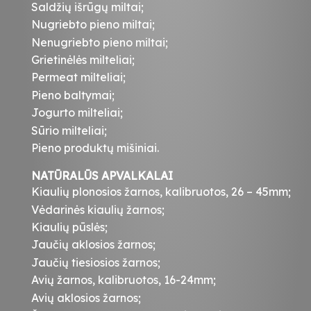
Saldžių išrūgų miltai;
Nugriebto pieno miltai;
Nenugriebto pieno miltai;
Grietinėlės milteliai;
Permeat milteliai;
Pieno baltymai;
Jogurto milteliai;
Sūrio milteliai;
Pieno produktų mišiniai.
NATŪRALŪS APVALKALAI
Kiaulių plonosios žarnos, kalibruotos, 26 – 45mm;
Vėdarinės kiaulių žarnos;
Kiaulių pūslės;
Jaučių aklosios žarnos;
Jaučių tiesiosios žarnos;
Avių žarnos, kalibruotos, 16-24mm;
Avių aklosios žarnos;