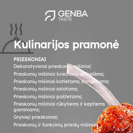
Pereiti
į
pagrindinį
turinį
Kulinarijos pramonė
PRIESKONIAI
Dekoratyviniai prieskonių mišiniai;
Prieskonių mišiniai šviežioms dešrelėms;
Prieskonių mišiniai kotletams, burgeriams;
Prieskonių mišiniai salotoms;
Prieskonių mišiniai paštetams;
Prieskonių mišiniai rūkytiems ir keptiems
gaminiams;
Grynieji prieskoniai;
Prieskonių ir funkcinių priedų mišiniai.