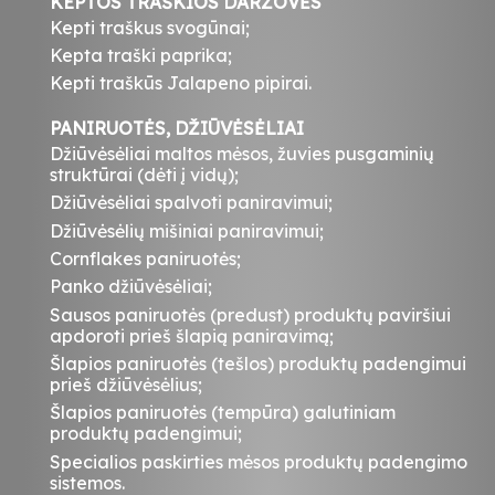
KEPTOS TRAŠKIOS DARŽOVĖS
Kepti traškus svogūnai;
Kepta traški paprika;
Kepti traškūs Jalapeno pipirai.
PANIRUOTĖS, DŽIŪVĖSĖLIAI
Džiūvėsėliai maltos mėsos, žuvies pusgaminių
struktūrai (dėti į vidų);
Džiūvėsėliai spalvoti paniravimui;
Džiūvėsėlių mišiniai paniravimui;
Cornflakes paniruotės;
Panko džiūvėsėliai;
Sausos paniruotės (predust) produktų paviršiui
apdoroti prieš šlapią paniravimą;
Šlapios paniruotės (tešlos) produktų padengimui
prieš džiūvėsėlius;
Šlapios paniruotės (tempūra) galutiniam
produktų padengimui;
Specialios paskirties mėsos produktų padengimo
sistemos.