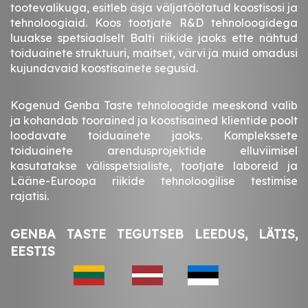
tootevalikuga, esitleb äsja väljatöötatud koostisosi ja
tehnoloogiaid. Koos tootjate R&D tehnoloogidega
luuakse spetsiaalselt Balti riikide jaoks ette nähtud
toiduainete struktuuri, maitset, värvi ja muid omadusi
kujundavaid koostisainete segusid.
Kogenud Genba Taste tehnoloogide meeskond valib
ja kohandab toorained ja koostisained klientide poolt
loodavate toiduainete jaoks. Komplekssete
toiduainete arendusprojektide elluviimisel
kasutatakse välisspetsialiste, tootjate laboreid ja
Lääne-Euroopa riikide tehnoloogilise testimise
rajatisi.
GENBA TASTE TEGUTSEB LEEDUS, LÄTIS,
EESTIS