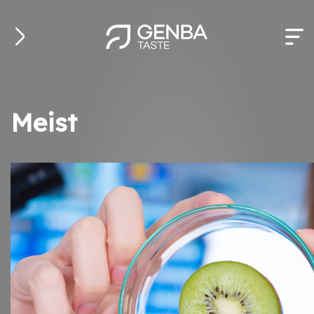
Liigu
edasi
põhisisu
juurde
Meist