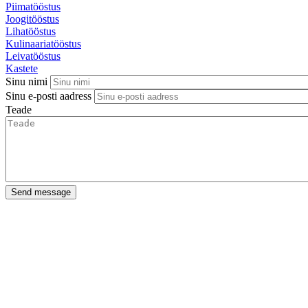
Piimatööstus
Joogitööstus
Lihatööstus
Kulinaariatööstus
Leivatööstus
Kastete
Sinu nimi
Sinu e-posti aadress
Teade