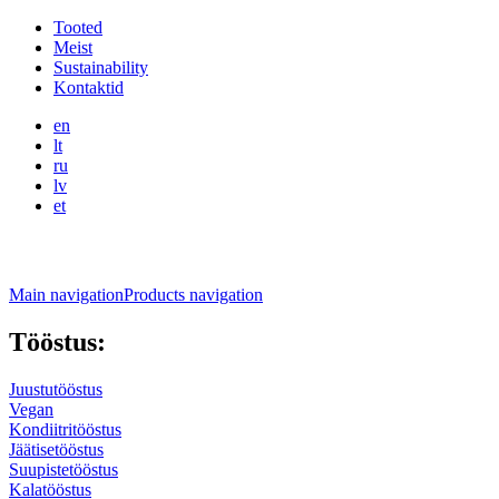
Liigu
Tooted
edasi
Meist
Main
põhisisu
Sustainability
navigation
juurde
Kontaktid
en
lt
ru
lv
et
Main navigation
Products navigation
Tööstus:
Juustutööstus
Vegan
Kondiitritööstus
Jäätisetööstus
Suupistetööstus
Kalatööstus